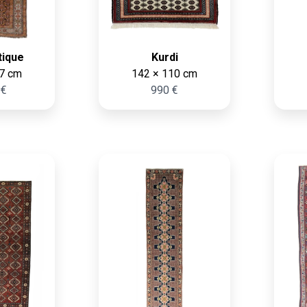
tique
Kurdi
7 cm
142 × 110 cm
 €
990 €