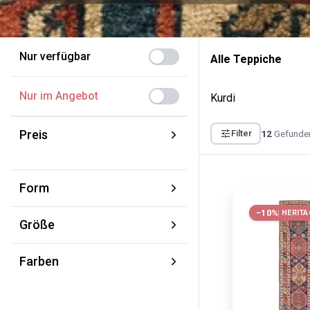
Nur verfügbar
Alle Teppiche
Nur im Angebot
Kurdi
Preis
12
Gefunde
Filter
Von:
Bis:
Form
€
€
Rechteckig
−10%
HERITA
Größe
Quadrat
XS 70 × 120 cm
Rund
Farben
S 100 × 160 cm
Läufer
Braun
M 150 × 220 cm
Gelb