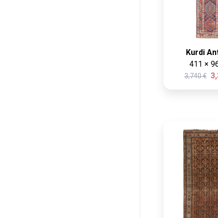
L 220 × 320 cm
Rot
XL 280 × 380 cm
Blau
XXL 350 × 450 cm
Grün
Kurdi An
Länge (cm)
Creme
411 × 9
Min:
Max:
3,
3,740 €
Grau
cm
cm
Schwarz
Dunkelblau
Mehrfarbig
Breite (cm)
Rosa
Min:
Max:
Beige
cm
cm
Weiß
Dunkelrot
Terrakotta
Silber