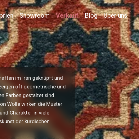
orien
Showroom
Verkauf
Blog
Über uns
aften im Iran geknüpft und
ie zeigen oft geometrische und
n Farben gestaltet sind.
on Wolle wirken die Muster
und Charakter in viele
kunst der kurdischen