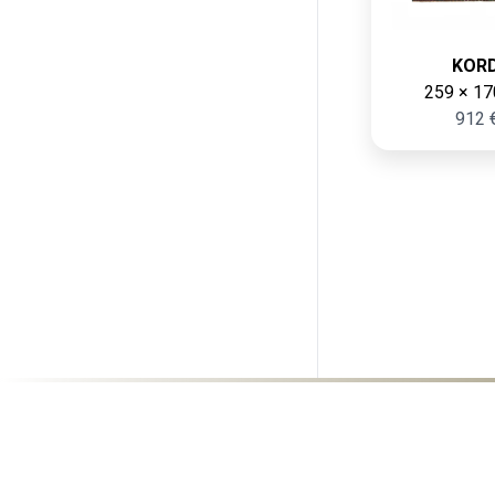
KORD
259 × 17
912 