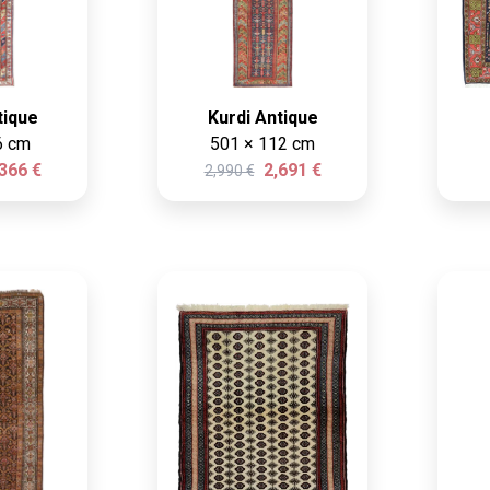
tique
Kurdi Antique
6 cm
501 × 112 cm
366 €
2,691 €
2,990 €