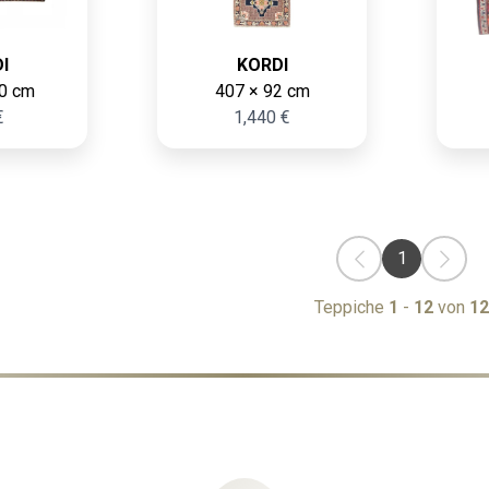
I
KORDI
0 cm
407 × 92 cm
€
1,440 €
1
Teppiche
1
-
12
von
12