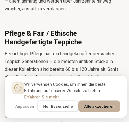
— altern anmutig und werden über Jahrzehnte hinweg
weicher, anstatt zu verblassen.
Pflege & Fair / Ethische
Handgefertigte Teppiche
Bei richtiger Pflege hält ein handgeknüpfter persischer
Teppich Generationen — die meisten antiken Stücke in
dieser Kollektion sind bereits 60 bis 120 Jahre alt. Sanft
ohne Bürstenaufsatz absaugen, den Teppich alle sechs
Wir verwenden Cookies, um Ihnen die beste
Monate drehen, ihn vor längerer direkter
Erfahrung auf unserer Website zu bieten.
Sonneneinstrahlung schützen und alle fünf bis sieben Jahre
Erfahren Sie mehr
professionell reinigen lassen. Jedes Stück bei Rugbloom
Anpassen
Nur Essenzielle
Alle akzeptieren
stammt direkt aus Familienwerkstätten und
Genossenschaften, die faire Löhne zahlen und Kinderarbeit
strikt ausschließen. Der Kauf eines Rugbloom-Teppichs