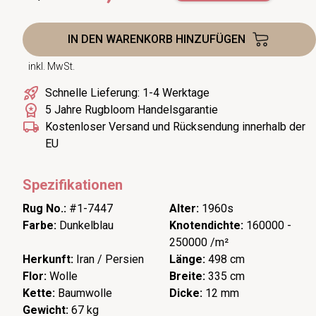
IN DEN WARENKORB HINZUFÜGEN
inkl. MwSt.
Schnelle Lieferung: 1-4 Werktage
5 Jahre Rugbloom Handelsgarantie
Kostenloser Versand und Rücksendung innerhalb der
EU
Spezifikationen
Rug No.:
#1-7447
Alter:
1960s
Farbe:
Dunkelblau
Knotendichte:
160000 -
250000 /m²
Herkunft:
Iran / Persien
Länge:
498 cm
Flor:
Wolle
Breite:
335 cm
Kette:
Baumwolle
Dicke:
12 mm
Gewicht:
67 kg