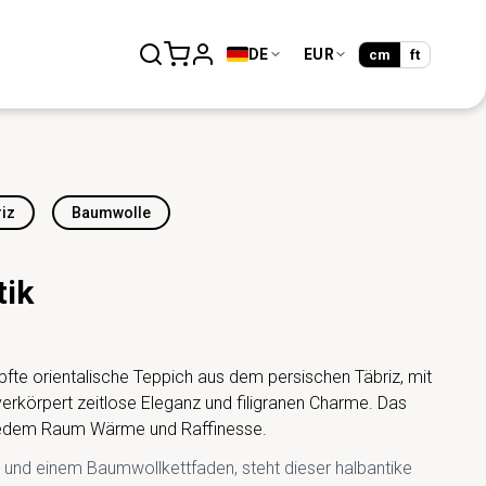
DE
EUR
cm
ft
riz
Baumwolle
tik
fte orientalische Teppich aus dem persischen Täbriz, mit
rkörpert zeitlose Eleganz und filigranen Charme. Das
t jedem Raum Wärme und Raffinesse.
r und einem Baumwollkettfaden, steht dieser halbantike