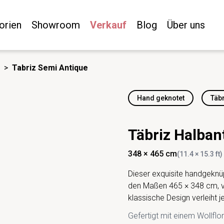
orien
Showroom
Verkauf
Blog
Über uns
>
Tabriz Semi Antique
Hand geknotet
Täb
Täbriz Halban
348 × 465 cm
(11.4 × 15.3 ft)
Dieser exquisite handgeknüp
den Maßen 465 × 348 cm, ve
klassische Design verleih
Gefertigt mit einem Wollflo