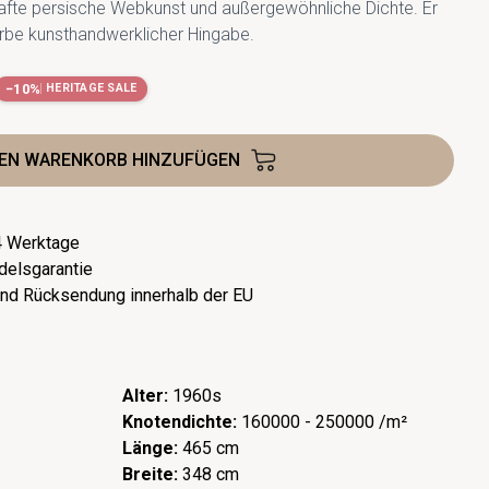
hafte persische Webkunst und außergewöhnliche Dichte. Er
 Erbe kunsthandwerklicher Hingabe.
−10%
HERITAGE SALE
DEN WARENKORB HINZUFÜGEN
-4 Werktage
delsgarantie
nd Rücksendung innerhalb der EU
Alter:
1960s
Knotendichte:
160000 - 250000 /m²
Länge:
465 cm
Breite:
348 cm