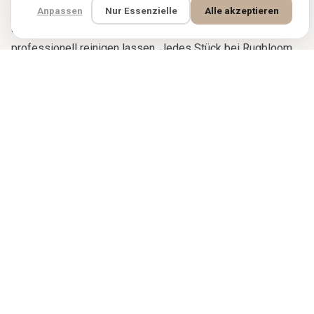
Monate drehen, ihn vor längerer direkter
Anpassen
Nur Essenzielle
Alle akzeptieren
Sonneneinstrahlung schützen und alle fünf bis sieben Jahre
professionell reinigen lassen. Jedes Stück bei Rugbloom
stammt direkt aus Familienwerkstätten und
Genossenschaften, die faire Löhne zahlen und Kinderarbeit
strikt ausschließen. Der Kauf eines Rugbloom-Teppichs
unterstützt die Weber, deren Hände ihn gefertigt haben, und
die Tradition, die sie ausgebildet hat.
VERGLEICHBARE TEPPICHE
−10%
−10%
HERITAGE SALE
HERITAGE SALE