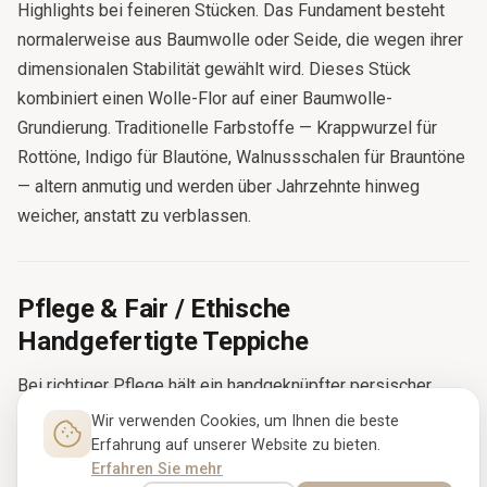
Highlights bei feineren Stücken. Das Fundament besteht
normalerweise aus Baumwolle oder Seide, die wegen ihrer
dimensionalen Stabilität gewählt wird. Dieses Stück
kombiniert einen Wolle-Flor auf einer Baumwolle-
Grundierung. Traditionelle Farbstoffe — Krappwurzel für
Rottöne, Indigo für Blautöne, Walnussschalen für Brauntöne
— altern anmutig und werden über Jahrzehnte hinweg
weicher, anstatt zu verblassen.
Pflege & Fair / Ethische
Handgefertigte Teppiche
Bei richtiger Pflege hält ein handgeknüpfter persischer
Teppich Generationen — die meisten antiken Stücke in
Wir verwenden Cookies, um Ihnen die beste
dieser Kollektion sind bereits 60 bis 120 Jahre alt. Sanft
Erfahrung auf unserer Website zu bieten.
Erfahren Sie mehr
ohne Bürstenaufsatz absaugen, den Teppich alle sechs