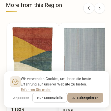
More from this Region
GABBEH Neu
HARAZ
244 × 155 cm
246 × 174 cm
1,152 €
925 €