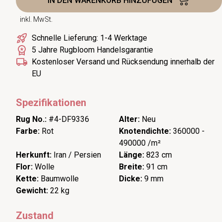
IN DEN WARENKORB HINZUFÜGEN
inkl. MwSt.
Schnelle Lieferung: 1-4 Werktage
5 Jahre Rugbloom Handelsgarantie
Kostenloser Versand und Rücksendung innerhalb der
EU
Spezifikationen
Rug No.:
#4-DF9336
Alter:
Neu
Farbe:
Rot
Knotendichte:
360000 -
490000 /m²
Herkunft:
Iran / Persien
Länge:
823 cm
Flor:
Wolle
Breite:
91 cm
Kette:
Baumwolle
Dicke:
9 mm
Gewicht:
22 kg
Zustand