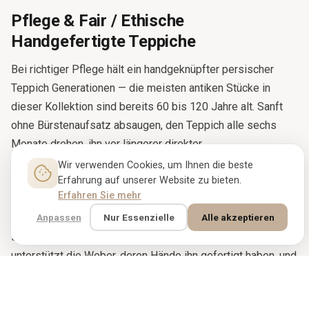
Pflege & Fair / Ethische
Handgefertigte Teppiche
Bei richtiger Pflege hält ein handgeknüpfter persischer
Teppich Generationen — die meisten antiken Stücke in
dieser Kollektion sind bereits 60 bis 120 Jahre alt. Sanft
ohne Bürstenaufsatz absaugen, den Teppich alle sechs
Monate drehen, ihn vor längerer direkter
Sonneneinstrahlung schützen und alle fünf bis sieben Jahre
Wir verwenden Cookies, um Ihnen die beste
professionell reinigen lassen. Jedes Stück bei Rugbloom
Erfahrung auf unserer Website zu bieten.
Erfahren Sie mehr
stammt direkt aus Familienwerkstätten und
Anpassen
Nur Essenzielle
Alle akzeptieren
Genossenschaften, die faire Löhne zahlen und Kinderarbeit
strikt ausschließen. Der Kauf eines Rugbloom-Teppichs
unterstützt die Weber, deren Hände ihn gefertigt haben, und
die Tradition, die sie ausgebildet hat.