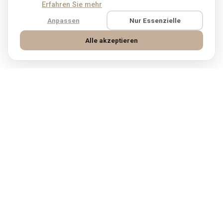
Erfahren Sie mehr
Anpassen
Nur Essenzielle
Alle akzeptieren
Kostenloser
Versand &
31 Tage Geld-
kostenlose
zurück-Garantie
Rücksendungen