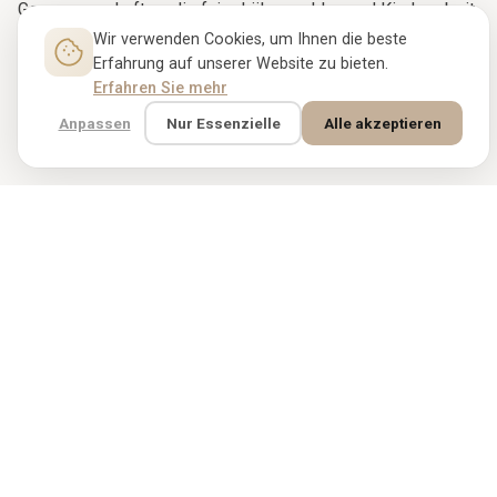
Genossenschaften, die faire Löhne zahlen und Kinderarbeit
strikt ausschließen. Der Kauf eines Rugbloom-Teppichs
Wir verwenden Cookies, um Ihnen die beste
Erfahrung auf unserer Website zu bieten.
unterstützt die Weber, deren Hände ihn gefertigt haben, und
Erfahren Sie mehr
die Tradition, die sie ausgebildet hat.
Anpassen
Nur Essenzielle
Alle akzeptieren
VERGLEICHBARE TEPPICHE