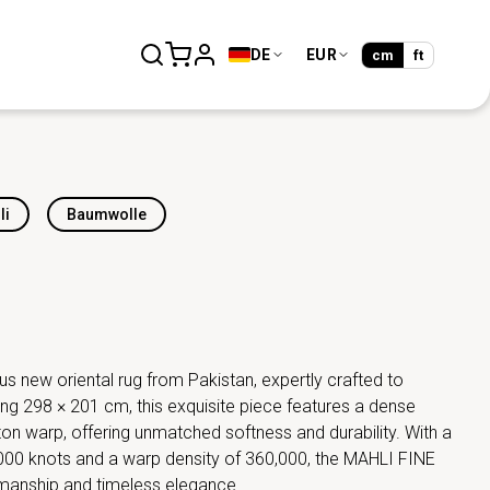
DE
EUR
cm
ft
li
Baumwolle
us new oriental rug from Pakistan, expertly crafted to
ng 298 × 201 cm, this exquisite piece features a dense
ton warp, offering unmatched softness and durability. With a
000 knots and a warp density of 360,000, the MAHLI FINE
smanship and timeless elegance.