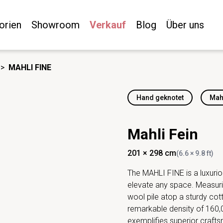
orien
Showroom
Verkauf
Blog
Über uns
>
MAHLI FINE
Hand geknotet
Mah
Mahli Fein
201 × 298 cm
(6.6 × 9.8 ft)
The MAHLI FINE is a luxurio
elevate any space. Measuri
wool pile atop a sturdy cot
remarkable density of 160,
exemplifies superior craft