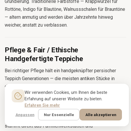
Grundierung. Traditionelle Farbstoffe — Krappwurzel für
Rottöne, Indigo für Blautöne, Walnussschalen für Brauntöne
— altern anmutig und werden über Jahrzehnte hinweg
weicher, anstatt zu verblassen.
Pflege & Fair / Ethische
Handgefertigte Teppiche
Bei richtiger Pflege hält ein handgeknüpfter persischer
Teppich Generationen — die meisten antiken Stücke in
dieser Kollektion sind bereits 60 bis 120 Jahre alt. Sanft
Wir verwenden Cookies, um Ihnen die beste
ohne Bürstenaufsatz absaugen, den Teppich alle sechs
Erfahrung auf unserer Website zu bieten.
Monate drehen, ihn vor längerer direkter
Erfahren Sie mehr
Sonneneinstrahlung schützen und alle fünf bis sieben Jahre
Anpassen
Nur Essenzielle
Alle akzeptieren
professionell reinigen lassen. Jedes Stück bei Rugbloom
stammt direkt aus Familienwerkstätten und