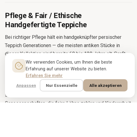
Pflege & Fair / Ethische
Handgefertigte Teppiche
Bei richtiger Pflege hält ein handgeknüpfter persischer
Teppich Generationen — die meisten antiken Stücke in
dieser Kollektion sind bereits 60 bis 120 Jahre alt. Sanft
ohne Bürstenaufsatz absaugen, den Teppich alle sechs
Wir verwenden Cookies, um Ihnen die beste
Erfahrung auf unserer Website zu bieten.
Monate drehen, ihn vor längerer direkter
Erfahren Sie mehr
Sonneneinstrahlung schützen und alle fünf bis sieben Jahre
Anpassen
Nur Essenzielle
Alle akzeptieren
professionell reinigen lassen. Jedes Stück bei Rugbloom
stammt direkt aus Familienwerkstätten und
Genossenschaften, die faire Löhne zahlen und Kinderarbeit
strikt ausschließen. Der Kauf eines Rugbloom-Teppichs
unterstützt die Weber, deren Hände ihn gefertigt haben, und
die Tradition, die sie ausgebildet hat.