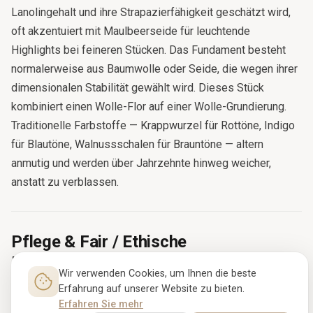
Lanolingehalt und ihre Strapazierfähigkeit geschätzt wird,
oft akzentuiert mit Maulbeerseide für leuchtende
Highlights bei feineren Stücken. Das Fundament besteht
normalerweise aus Baumwolle oder Seide, die wegen ihrer
dimensionalen Stabilität gewählt wird. Dieses Stück
kombiniert einen Wolle-Flor auf einer Wolle-Grundierung.
Traditionelle Farbstoffe — Krappwurzel für Rottöne, Indigo
für Blautöne, Walnussschalen für Brauntöne — altern
anmutig und werden über Jahrzehnte hinweg weicher,
anstatt zu verblassen.
Pflege & Fair / Ethische
Handgefertigte Teppiche
Wir verwenden Cookies, um Ihnen die beste
Erfahrung auf unserer Website zu bieten.
Bei richtiger Pflege hält ein handgeknüpfter persischer
Erfahren Sie mehr
Teppich Generationen — die meisten antiken Stücke in