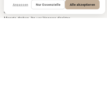
Anpassen
Nur Essenzielle
Alle akzeptieren
dieser Kollektion sind bereits 60 bis 120 Jahre alt. Sanft
ohne Bürstenaufsatz absaugen, den Teppich alle sechs
Monate drehen, ihn vor längerer direkter
Sonneneinstrahlung schützen und alle fünf bis sieben Jahre
professionell reinigen lassen. Jedes Stück bei Rugbloom
stammt direkt aus Familienwerkstätten und
Genossenschaften, die faire Löhne zahlen und Kinderarbeit
strikt ausschließen. Der Kauf eines Rugbloom-Teppichs
unterstützt die Weber, deren Hände ihn gefertigt haben, und
die Tradition, die sie ausgebildet hat.
VERGLEICHBARE TEPPICHE