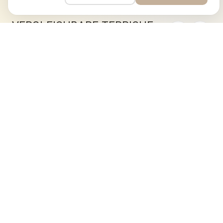
VERGLEICHBARE TEPPICHE
FARAHAN
FARAHAN
297 × 249 cm
305 × 252 cm
3,461 €